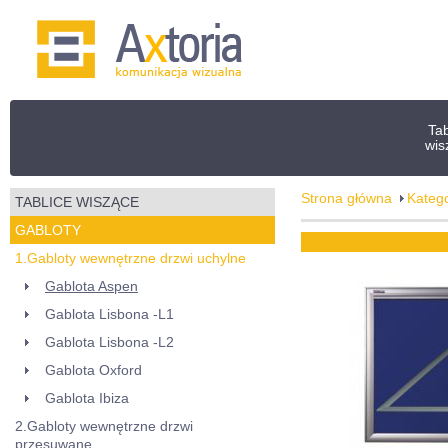
Tab
wis
Strona główna
Katego
TABLICE WISZĄCE
GABLOTY
1.Gabloty wewnętrzne drzwi uchylne
Gablota Aspen
Gablota Lisbona -L1
Gablota Lisbona -L2
Gablota Oxford
Gablota Ibiza
2.Gabloty wewnętrzne drzwi
przesuwane