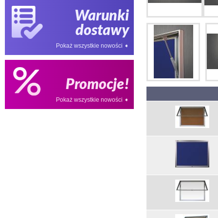
Warunki
dostawy
Pokaż wszystkie nowości ➧
Promocje!
Pokaż wszystkie nowości ➧