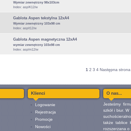
Wymiar zewnętrzny
98x103cm
Index: asp/K12/w
Gablota Aspen tekstylna 12xA4
Wymiar zewnętrzny 103x98 cm
Index: asp/t12/w
Gablota Aspen magnetyczna 12xA4
wymiar zewnętrzny 103x98 cm
Index: asp/m12/w
1
2
3
4
Następna strona
Klienci
O nas...
Jesteśmy firm
Logowanie
szkół i biur. 
Rejestracja
suchościeralno
Promocje
także tablice
Nowości
rozszerzana o 