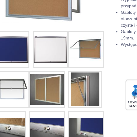
przypad
Gabloty
otoczen
czyste i
Gabloty
19mm.
Występuj