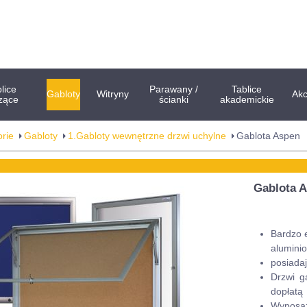
lice
Parawany /
Tablice
Gabloty
Witryny
Akc
zące
ścianki
akademickie
rie
Gabloty
1.Gabloty wewnętrzne drzwi uchylne
Gablota Aspen
Gablota 
Bardzo 
alumini
posiada
Drzwi g
dopłatą
Wyposaż