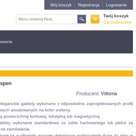
Mój koszyk
Rejestracja
Logowanie
Twój koszyk
0 przedmiotów
esoria
Aspen
Producent:
Vittoria
eleganckie gabloty wykonane z odpowiednio zaprojektowanych profili
owych anodowanych na kolor srebrny.
ją powierzchnię korkową, tekstylną lub magnetyczną
abloty wykonane standardowo ze szkła hartowanego lub pleksi za
 na zamówienie.
one są w siłowniki gazowe ułatwiające podnoszenie drzwi do góry w