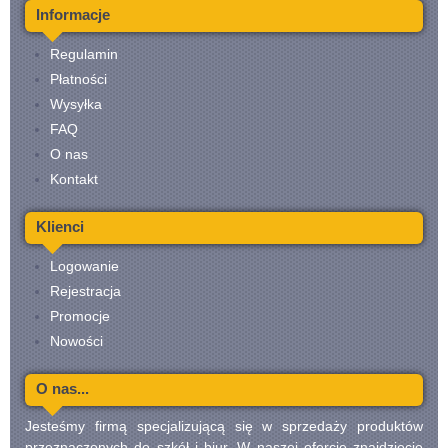
Informacje
Regulamin
Płatności
Wysyłka
FAQ
O nas
Kontakt
Klienci
Logowanie
Rejestracja
Promocje
Nowości
O nas...
Jesteśmy firmą specjalizującą się w sprzedaży produktów
przeznaczonych do szkół i biur. W naszej ofercie znajdziecie