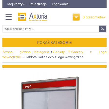
Mój koszyk
Rejestracja
Logowanie
☰
0 przedmiotów
POKAŻ KATEGORIE
Strona główna
Kategorie
Gabloty
5.Gabloty z Logo
wewnętrzne
Gablota Dallas eco z logo wewnętrzna