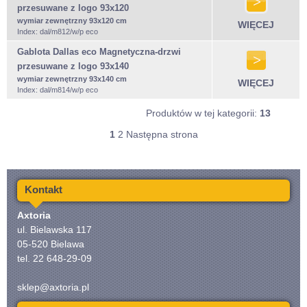
przesuwane z logo 93x120
wymiar zewnętrzny 93x120 cm
WIĘCEJ
Index: dal/m812/w/p eco
Gablota Dallas eco Magnetyczna-drzwi
przesuwane z logo 93x140
wymiar zewnętrzny 93x140 cm
WIĘCEJ
Index: dal/m814/w/p eco
Produktów w tej kategorii:
13
1
2
Następna strona
Kontakt
Axtoria
ul. Bielawska 117
05-520 Bielawa
tel. 22 648-29-09
sklep@axtoria.pl