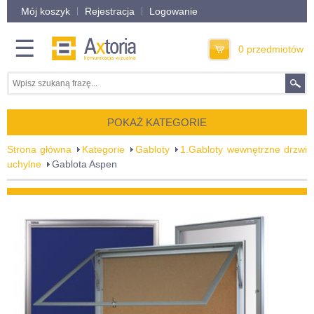
Mój koszyk
Rejestracja
Logowanie
☰
0 przedmiotów
POKAŻ KATEGORIE
Strona główna
Kategorie
Gabloty
1.Gabloty wewnętrzne drzwi
uchylne
Gablota Aspen