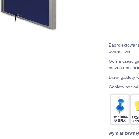
Zaprojektowa
wzornictwa.
Górna część ga
można umieścić 
Drzwi gabloty 
Gablota posiad
wymiar zewnę