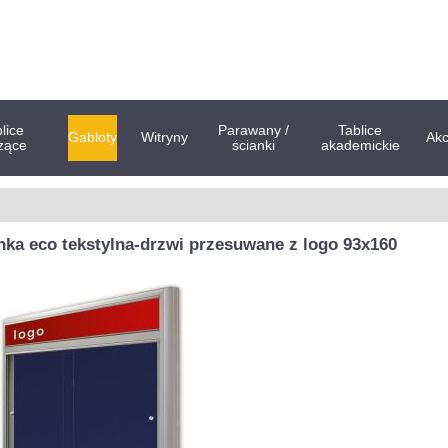
lice
Parawany /
Tablice
Gabloty
Witryny
Akc
zące
ścianki
akademickie
nka eco tekstylna-drzwi przesuwane z logo 93x160