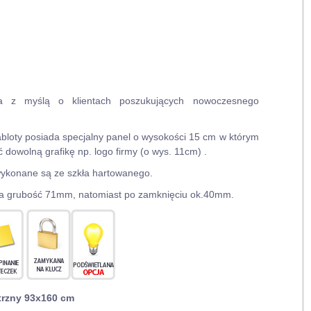
na z myślą o klientach poszukujących nowoczesnego
bloty posiada specjalny panel o wysokości 15 cm w którym
dowolną grafikę np. logo firmy (o wys. 11cm) .
wykonane są ze szkła hartowanego.
a grubość 71mm, natomiast po zamknięciu ok.40mm.
trzny 93x160 cm