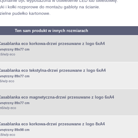
jonalnie być wyposażona w oświetlenie LED lub świetlówkę.
ki i kołki rozporowe do montażu gabloty na ścianie.
ielne pudełko kartonowe.
Ten sam produkt w innych rozmiarach
Casablanka eco korkowa-drzwi przesuwane z logo 6xA4
wnętrzny 89x77 cm
k6/w/p eco
Casablanka eco tekstylna-drzwi przesuwane z logo 6xA4
wnętrzny 89x77 cm
t6/w/p eco
Casablanka eco magnetyczna-drzwi przesuwane z logo 6xA4
wnętrzny 89x77 cm
m6/w/p eco
Casablanka eco korkowa-drzwi przesuwane z logo 8xA4
wnętrzny 89x98 cm
k8/w/p eco