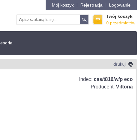
Mój koszyk
Rejestracja
Logowanie
Twój koszyk
0 przedmiotów
esoria
drukuj
Index:
cas/t816/w/p eco
Producent:
Vittoria