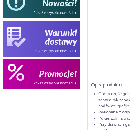
Nowości!
Pokaż wszystkie nowości ➧
Warunki
dostawy
Pokaż wszystkie nowości ➧
Promocje!
Pokaż wszystkie nowości ➧
Opis produktu
Górna część gabl
została tak zapo
podświetli grafikę
Wykonana z odpow
Powierzchnia gabl
Przy drzwiach ga