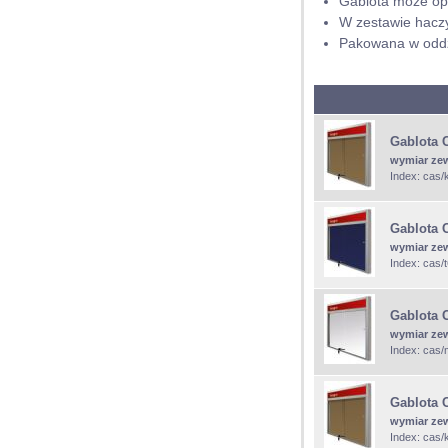
Gablota może opc
W zestawie haczy
Pakowana w oddz
Gablota 
wymiar ze
Index: cas/
Gablota 
wymiar ze
Index: cas/
Gablota 
wymiar ze
Index: cas/
Gablota 
wymiar ze
Index: cas/