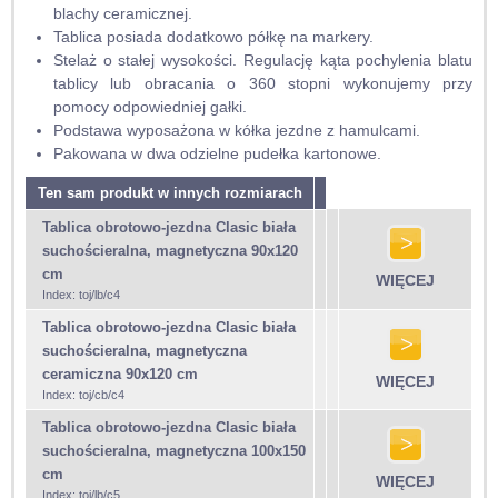
blachy ceramicznej.
Tablica posiada dodatkowo półkę na markery.
Stelaż o stałej wysokości. Regulację kąta pochylenia blatu
tablicy lub obracania o 360 stopni wykonujemy przy
pomocy odpowiedniej gałki.
Podstawa wyposażona w kółka jezdne z hamulcami.
Pakowana w dwa odzielne pudełka kartonowe.
Ten sam produkt w innych rozmiarach
Tablica obrotowo-jezdna Clasic biała
suchościeralna, magnetyczna 90x120
cm
WIĘCEJ
Index: toj/lb/c4
Tablica obrotowo-jezdna Clasic biała
suchościeralna, magnetyczna
ceramiczna 90x120 cm
WIĘCEJ
Index: toj/cb/c4
Tablica obrotowo-jezdna Clasic biała
suchościeralna, magnetyczna 100x150
cm
WIĘCEJ
Index: toj/lb/c5