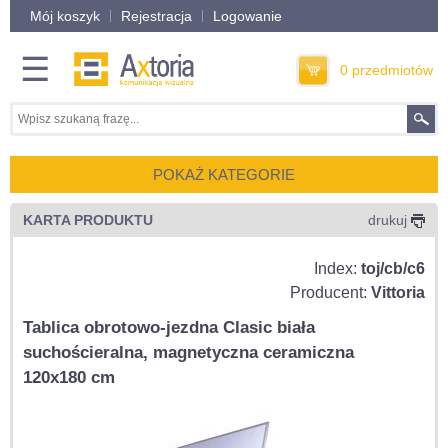
Mój koszyk
Rejestracja
Logowanie
☰
0 przedmiotów
POKAŻ KATEGORIE
KARTA PRODUKTU
drukuj
Index:
toj/cb/c6
Producent:
Vittoria
Tablica obrotowo-jezdna Clasic biała
suchościeralna, magnetyczna ceramiczna
120x180 cm